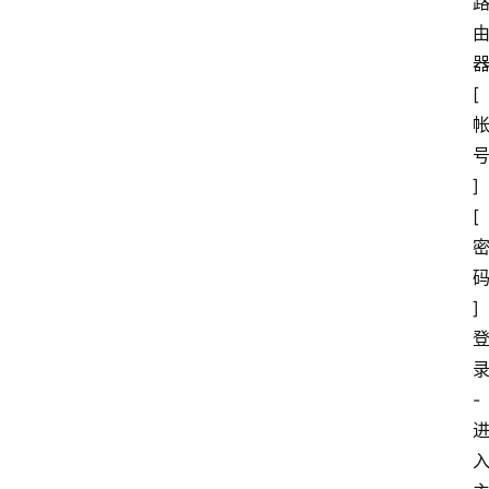
[
]
[
]
-