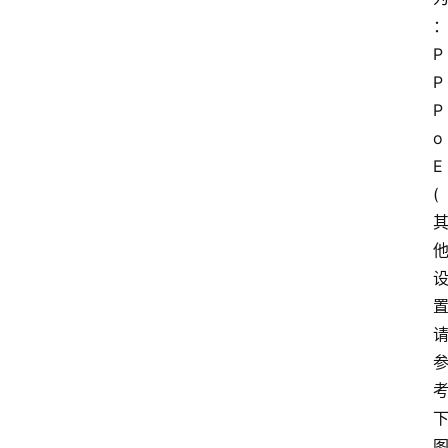
路
由
器
P
频
P
登录
注册
道
P
o
E
网
(
络
硬
件
登
录
地
址
导
航