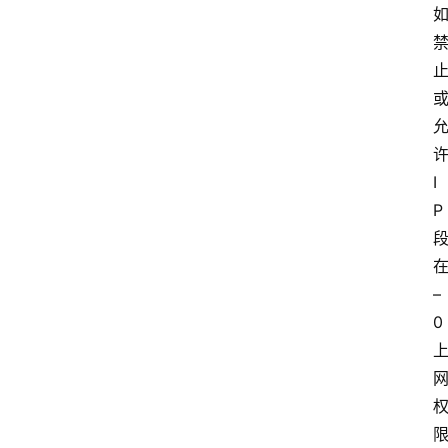
I
P
–
0