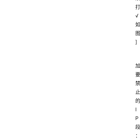
√
]
I
P