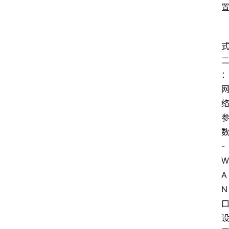
-
W
A
N