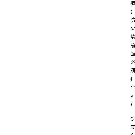
(
√
)
C