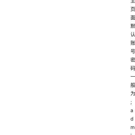
;
a
d
m