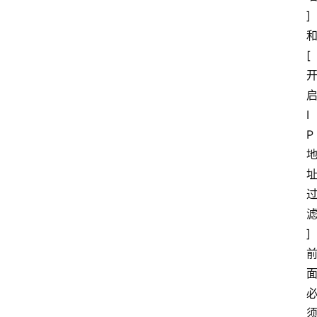
]
[
I
P
]