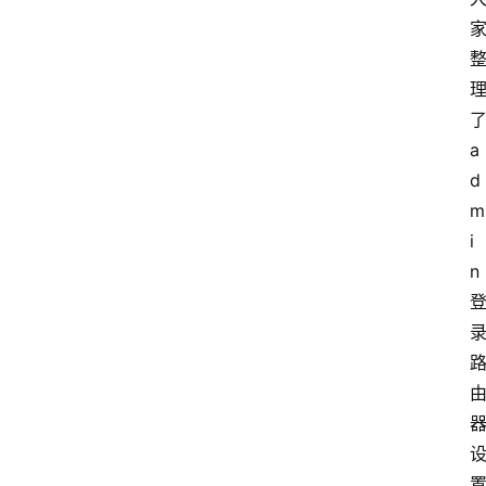
了
a
d
m
i
n