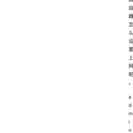
a
d
m
i
n