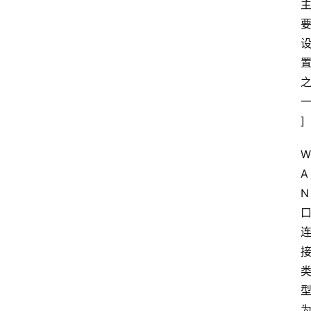
登
录
]
入
口
W
A
N
路
由
资
讯