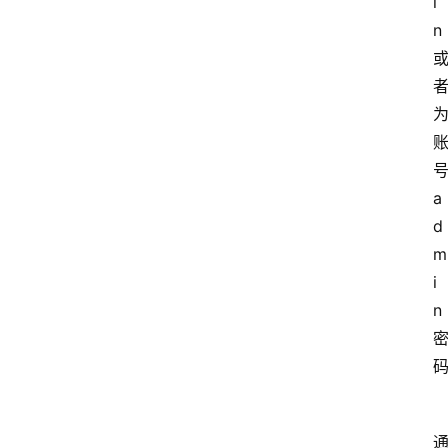
i
n
a
d
m
i
n