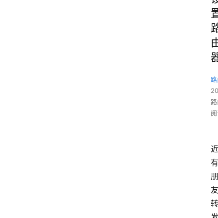
路
2
路
阅