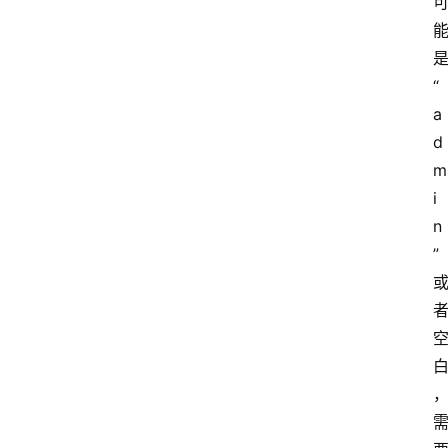
“
a
d
m
i
n
”