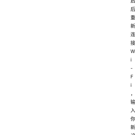
W
i
-
F
i