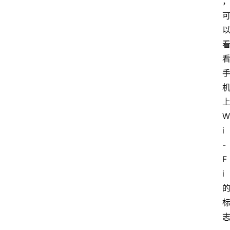
W
i
-
F
i