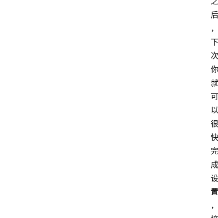
路
由
器
频
登录
注册
道
网
络
硬
件
登
录
地
址
导
航