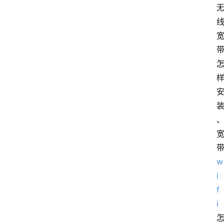
w
i
f
i