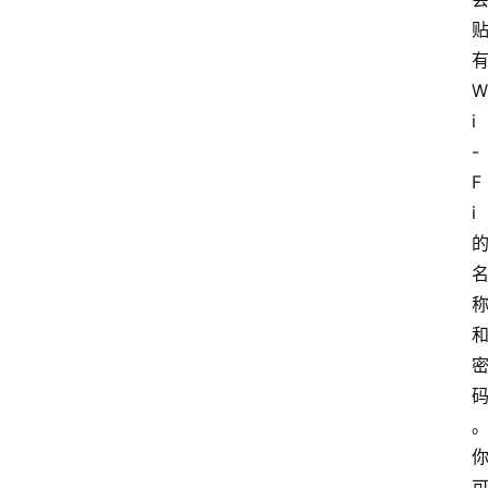
W
i
-
F
i