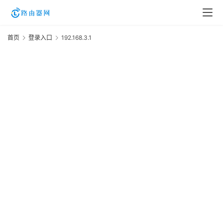
首页
登录入口
192.168.3.1
1
登
录
入
口
路
由
资
讯