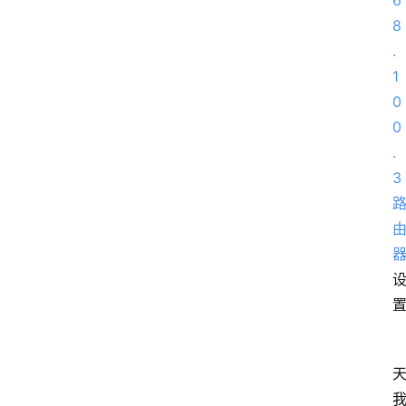
6
8
.
1
0
0
.
3