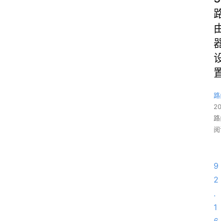
路
2
路
阅
9
2
.
1