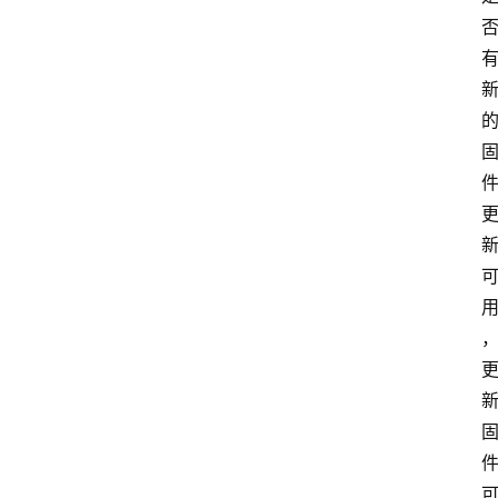
登
录
入
口
路
由
资
讯