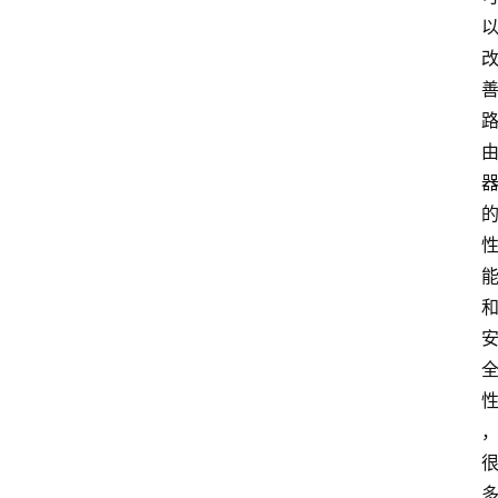
路
由
器
频
登录
注册
道
网
络
硬
件
登
录
地
址
导
航