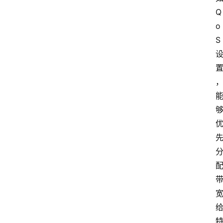
Q
o
S