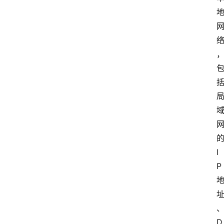
I
P
D