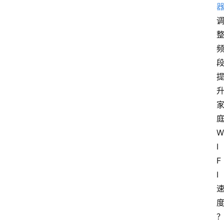
W
I
F
I