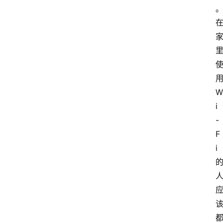
W
i
-
F
i