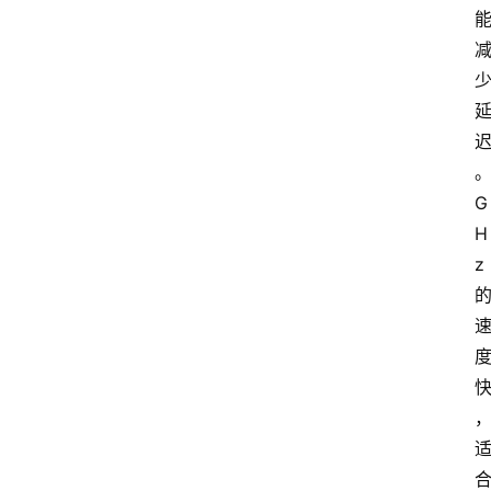
G
H
z