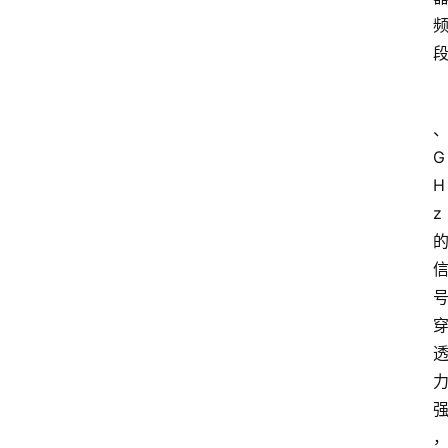
G
H
z