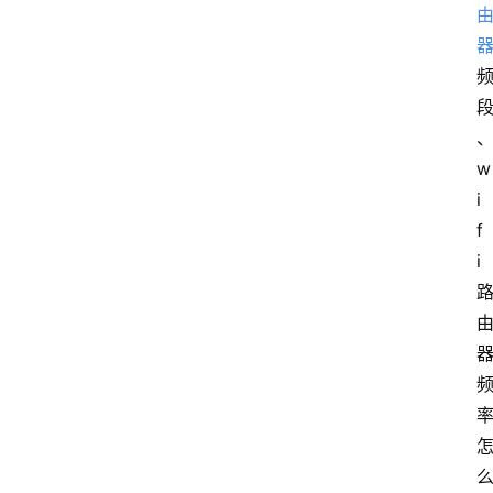
w
i
f
i