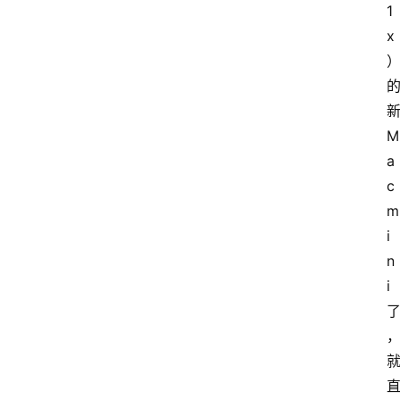
1
x
M
a
c 
m
i
n
i