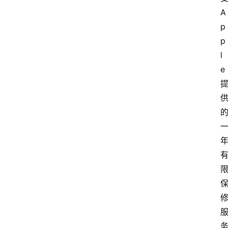
A
p
p
l
e 