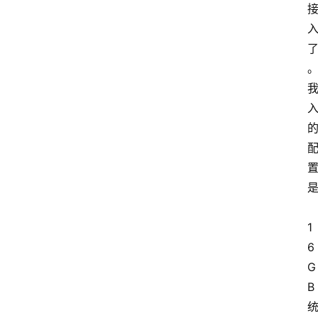
1
6
G
B 