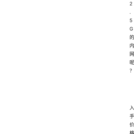
2
.
5
G