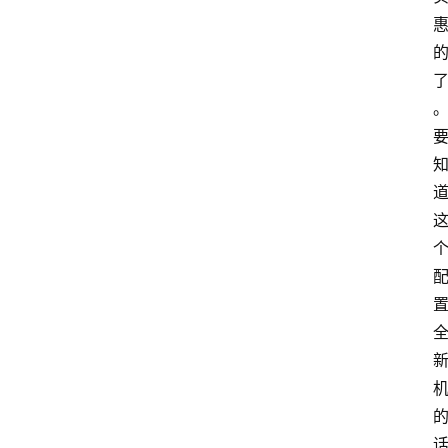
路
由
器
频
登录
注册
道
网
络
硬
件
登
录
地
址
导
航