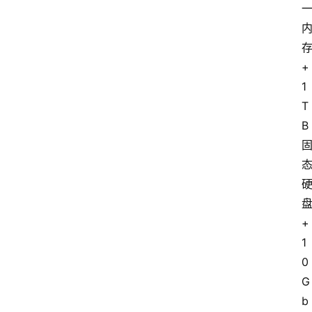
+
1
T
B 
+
1
0
G
b 