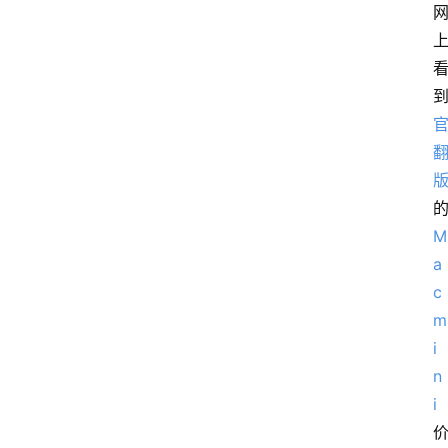
M
a
c 
m
i
n
i