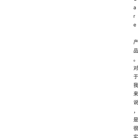
a
r
e
登
录
入
口
路
由
资
讯