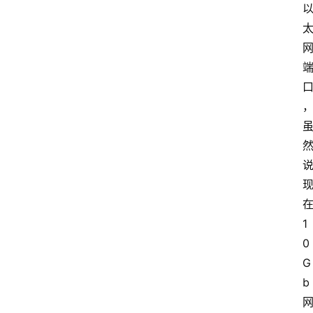
1
0
G
b 