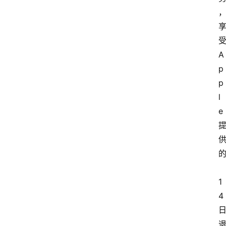
受
A
p
p
l
e 
1
4 