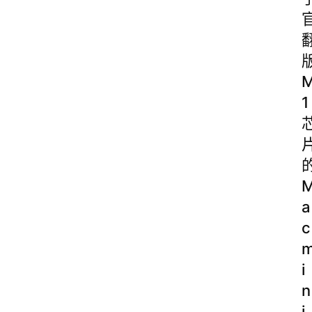
1
a
c
i
n
i