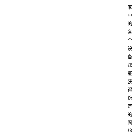
路
由
器
频
登录
注册
道
网
络
硬
件
登
录
地
址
导
航