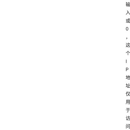
0
I
P