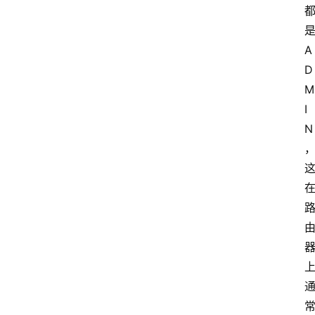
A
D
M
I
N