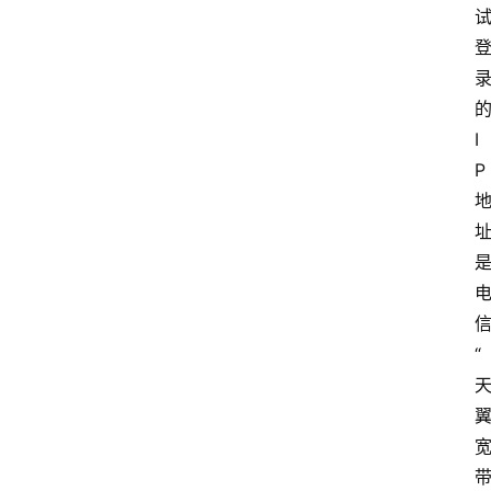
I
P
“