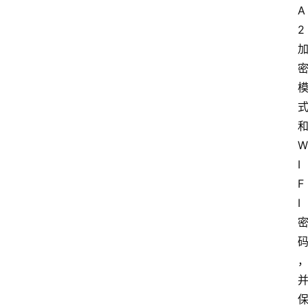
A
2
W
I
F
I