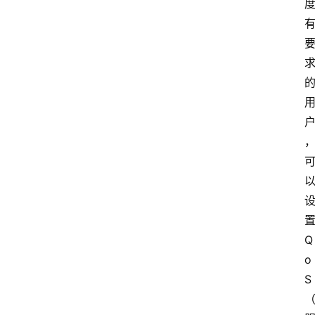
Q
o
S