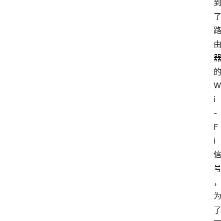
W
i
-
F
i