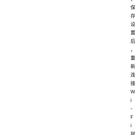
W
i
-
F
i