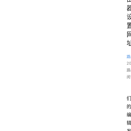
路
2
路
阅