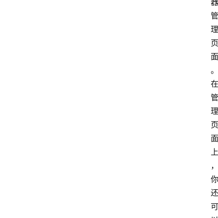
路
由
器
频
登录
注册
道
网
络
硬
件
登
录
地
址
导
航