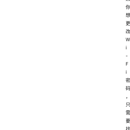
W
i
-
F
i