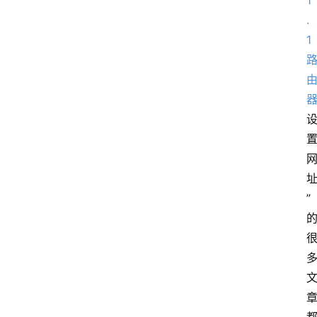
1
.
1
”