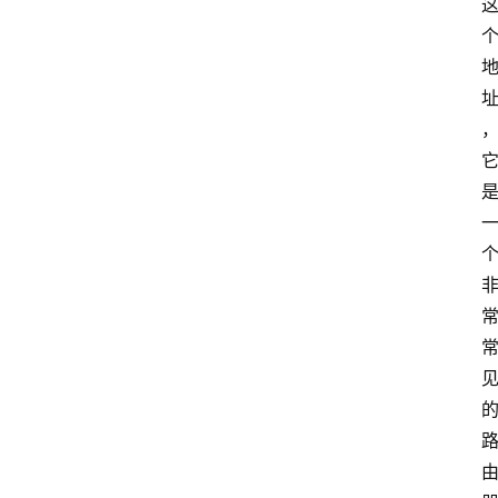
登
录
入
口
路
由
资
讯