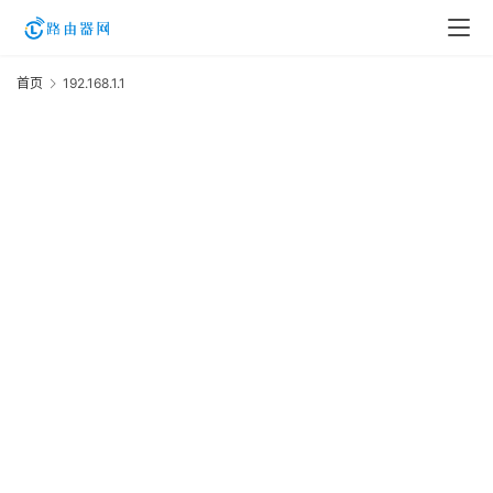
首页
192.168.1.1
1
1
2
日
路
登
录
入