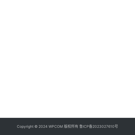
器
频
登录
注册
道
网
络
硬
件
登
录
地
址
导
航
Copyright © 2024 WPCOM 版权所有
鲁ICP备2023027610号