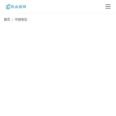
首页
中国电信
登
录
入
口
路
由
资
讯
路
由