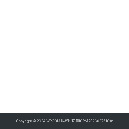
器
频
登录
注册
道
网
络
硬
件
登
录
地
址
导
航
Copyright © 2024 WPCOM 版权所有
鲁ICP备2023027610号