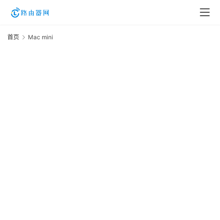
首页
Mac mini
登
m
录
入
口
20
路
年
由
月
日
资
路
讯
资
M
路
M
由
m