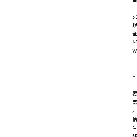
W
i
-
F
i