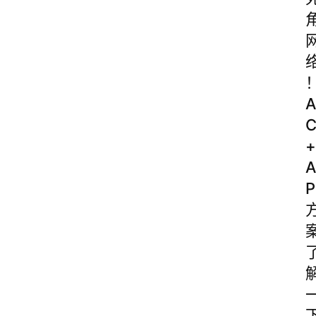
A
+
A
P