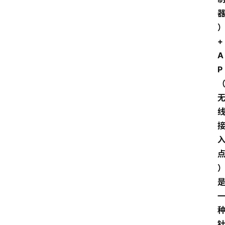
+ 
A
P