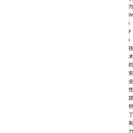
W
i
F
i