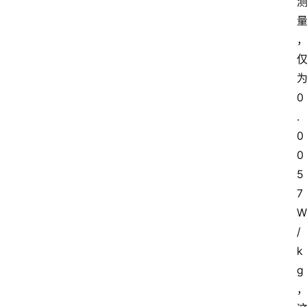
0
.
0
0
5
7
W
/
k
g