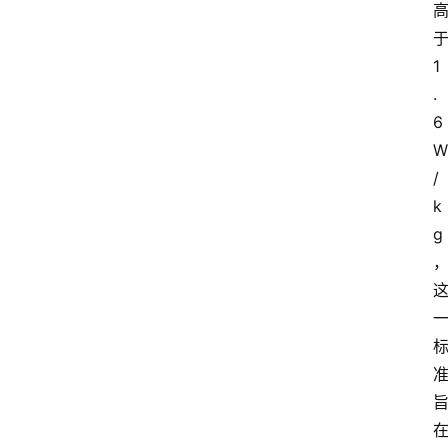
1
.
6
W
/
k
g