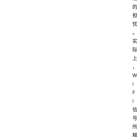
登
录
入
口
W
i
路
F
由
i
资
讯