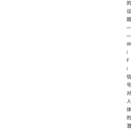
W
i
F
i