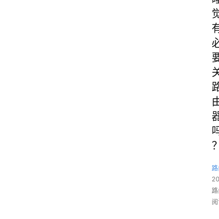
路
2
路
阅