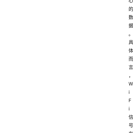
W
i
F
i