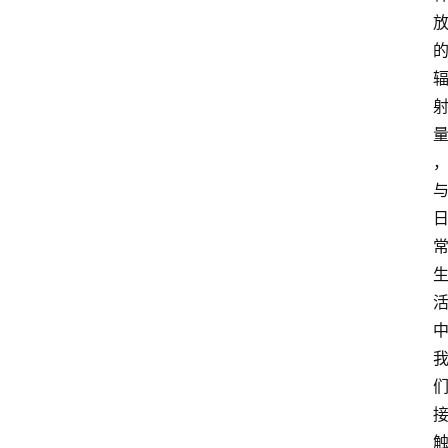
路
由
器
频
登录
注册
道
网
络
硬
件
登
录
地
址
导
航