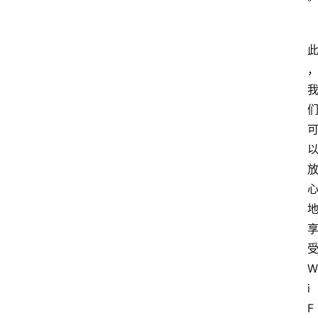
W
i
F