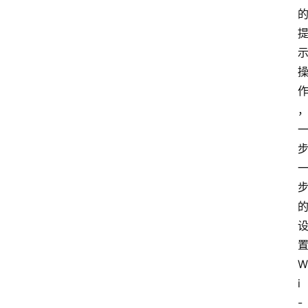
登
录
入
口
路
由
资
讯
W
i
-