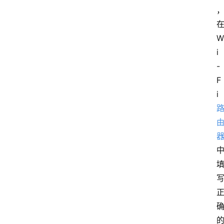
W
i
-
F
i