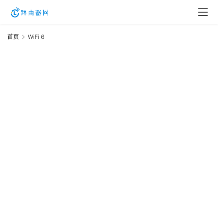
首页
WiFi 6
W
登
6
录
入
口
路
由
资
讯
路
由