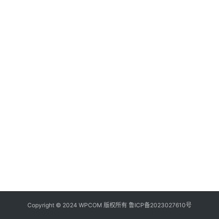
器
频
登录
注册
道
网
络
硬
件
登
录
地
址
导
航
Copyright © 2024 WPCOM 版权所有
鲁ICP备2023027610号