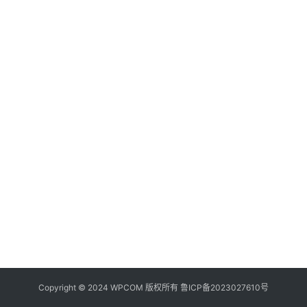
器
频
登录
注册
道
网
络
硬
件
登
录
地
址
导
航
Copyright © 2024 WPCOM 版权所有
鲁ICP备2023027610号