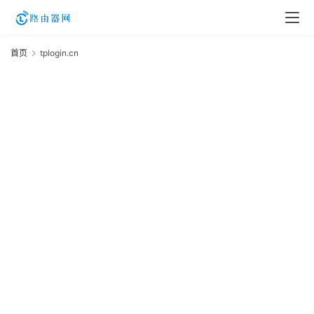
首页
tplogin.cn
t
登
录
1
入
口
t
2
19
路
T
由
L
资
讯
20
年
2
路
路
资
由