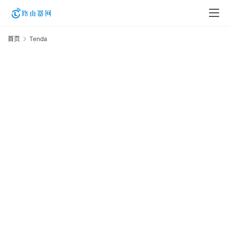
首页
Tenda
T
登
录
入
T
口
2
2
路
登
（
由
资
讯
路
由