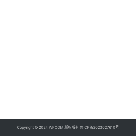
器
频
登录
注册
道
网
络
硬
件
登
录
地
址
导
航
Copyright © 2024 WPCOM 版权所有
鲁ICP备2023027610号