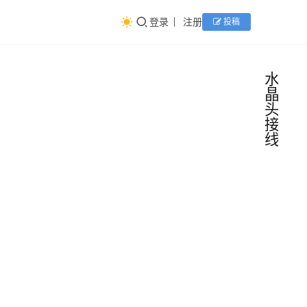
登录
注册
投稿
水
晶
头
接
线
网线
网
线
水晶
头的
网线
简单
水晶
头的
接线
简单
方
路由
2024
接线
法，
器之
年7