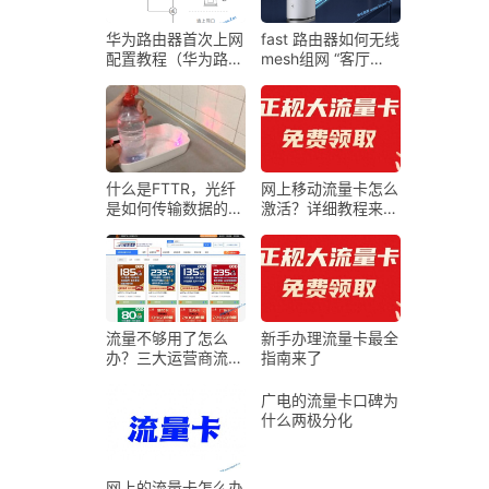
华为路由器首次上网
fast 路由器如何无线
配置教程（华为路由
mesh组网 “客厅
器首次配置指导）
5G，卧室2G？”——
一篇把Mesh组网嚼
碎喂给你的Wi-Fi自
救指南
什么是FTTR，光纤
网上移动流量卡怎么
是如何传输数据的，
激活？详细教程来
它真的比网线（铜
了！
线）更快吗
流量不够用了怎么
新手办理流量卡最全
办？三大运营商流量
指南来了
卡免费领取，附申请
入口！
广电的流量卡口碑为
什么两极分化
网上的流量卡怎么办