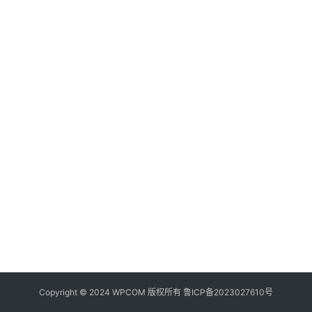
器
频
登录
注册
道
网
络
硬
件
登
录
地
址
导
航
Copyright © 2024 WPCOM 版权所有
鲁ICP备2023027610号