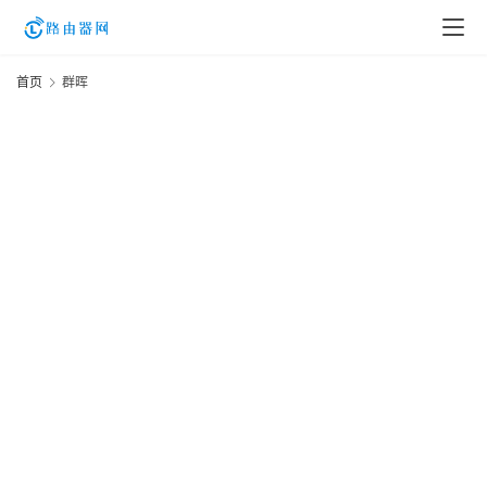
首页
群晖
登
录
入
口
路
由
资
讯
路
由