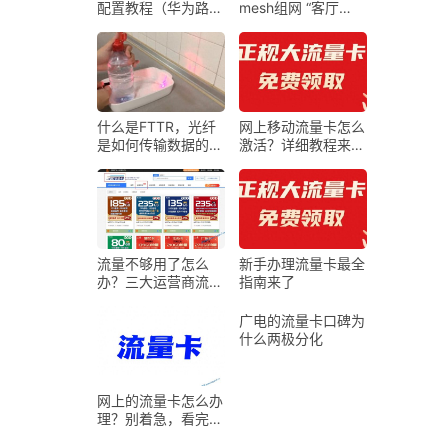
配置教程（华为路由
mesh组网 “客厅
器首次配置指导）
5G，卧室2G？”——
一篇把Mesh组网嚼
碎喂给你的Wi-Fi自
救指南
什么是FTTR，光纤
网上移动流量卡怎么
是如何传输数据的，
激活？详细教程来
它真的比网线（铜
了！
线）更快吗
流量不够用了怎么
新手办理流量卡最全
办？三大运营商流量
指南来了
卡免费领取，附申请
入口！
广电的流量卡口碑为
什么两极分化
网上的流量卡怎么办
理？别着急，看完再
买还来得！