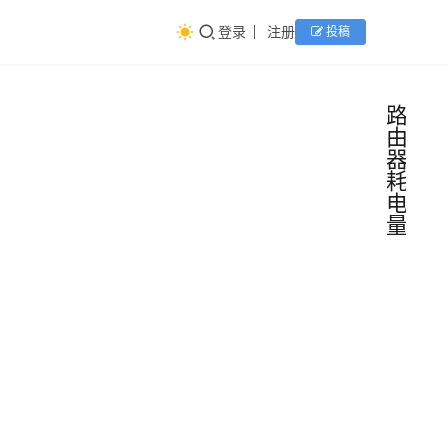
登录
注册
投稿
路
由
器
耗
电
量
路由
路
由
器工
器
频
作一
一.路
道
天耗
由器
背面
电量
铭牌
多少
路由
2025