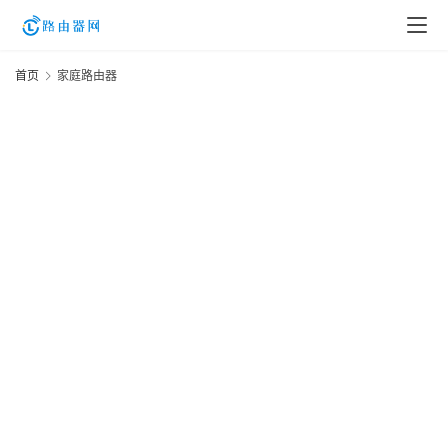
首页
家庭路由器
登
录
入
口
路
由
资
讯
路
由