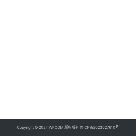
器
频
登录
注册
道
网
络
硬
件
登
录
地
址
导
航
Copyright © 2024 WPCOM 版权所有
鲁ICP备2023027610号