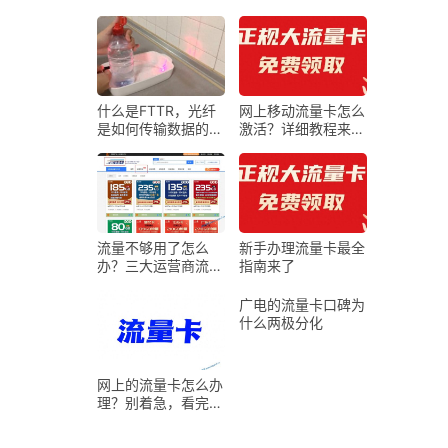
器首次配置指导）
5G，卧室2G？”——
一篇把Mesh组网嚼
碎喂给你的Wi-Fi自
救指南
什么是FTTR，光纤
网上移动流量卡怎么
是如何传输数据的，
激活？详细教程来
它真的比网线（铜
了！
线）更快吗
流量不够用了怎么
新手办理流量卡最全
办？三大运营商流量
指南来了
卡免费领取，附申请
入口！
广电的流量卡口碑为
什么两极分化
网上的流量卡怎么办
理？别着急，看完再
买还来得！