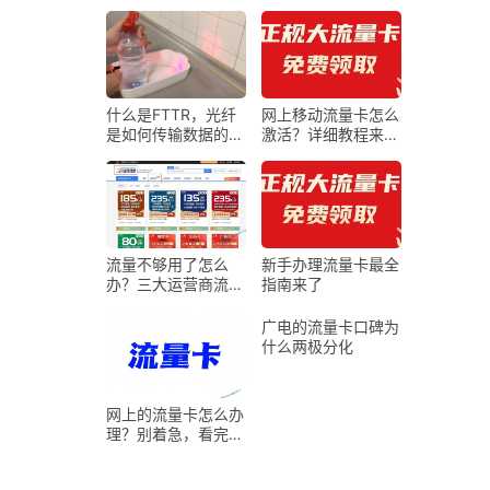
器首次配置指导）
5G，卧室2G？”——
一篇把Mesh组网嚼
碎喂给你的Wi-Fi自
救指南
什么是FTTR，光纤
网上移动流量卡怎么
是如何传输数据的，
激活？详细教程来
它真的比网线（铜
了！
线）更快吗
流量不够用了怎么
新手办理流量卡最全
办？三大运营商流量
指南来了
卡免费领取，附申请
入口！
广电的流量卡口碑为
什么两极分化
网上的流量卡怎么办
理？别着急，看完再
买还来得！