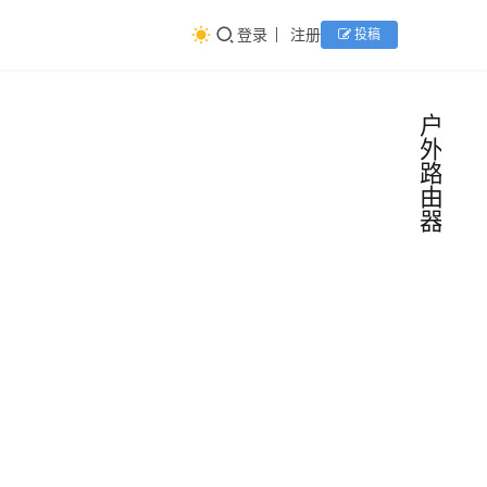
登录
注册
投稿
户
外
路
由
器
TP-
路
由
Link
器
频
发布
近
道
防水
日，
TP-
WiFi
Link
7路
路由
2025
推出
由
器之
年6