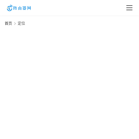
首页
定位
登
录
入
口
路
由
资
讯
路
由