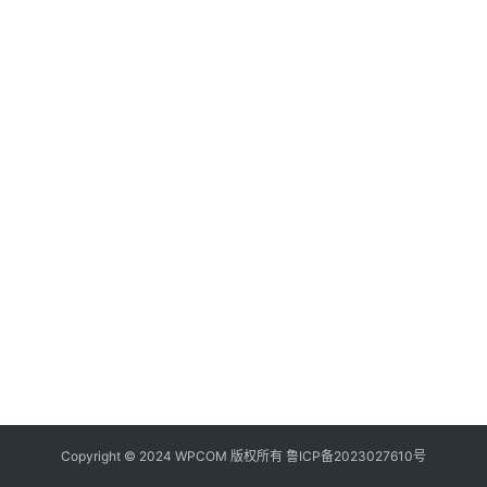
器
频
登录
注册
道
网
络
硬
件
登
录
地
址
导
航
Copyright © 2024 WPCOM 版权所有
鲁ICP备2023027610号