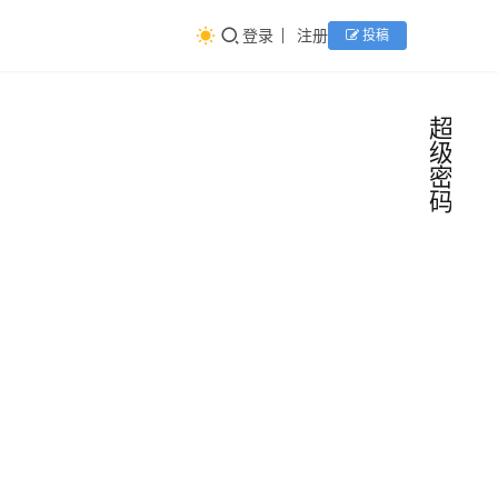
登录
注册
投稿
超
级
密
码
电信
PT92
光猫破
电信
解 超
PT926E
密码
光猫破
路由
超级密码
器之家
2025年6月
登录光
6日