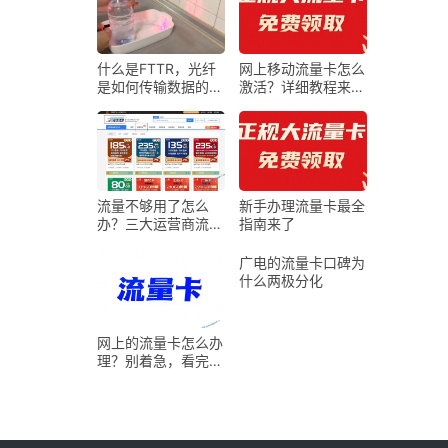
碎喂给你的Wi-Fi自
救指南
什么是FTTR，光纤
网上移动流量卡怎么
是如何传输数据的，
激活？详细教程来
它真的比网线（铜
了！
线）更快吗
流量不够用了怎么
新手办理流量卡最全
办？三大运营商流量
指南来了
卡免费领取，附申请
入口！
广电的流量卡口碑为
什么两极分化
网上的流量卡怎么办
理？别着急，看完再
买还来得！