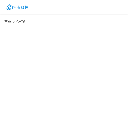
首页
CAT6
C
登
录
入
口
路
由
资
讯
路
由