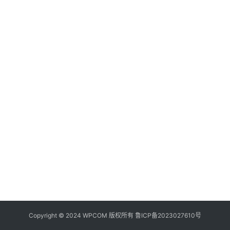
器
频
登录
注册
道
网
络
硬
件
登
录
地
址
导
航
Copyright © 2024 WPCOM 版权所有
鲁ICP备2023027610号