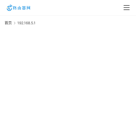
首页
192.168.5.1
1
登
录
入
口
路
由
资
讯
路
由