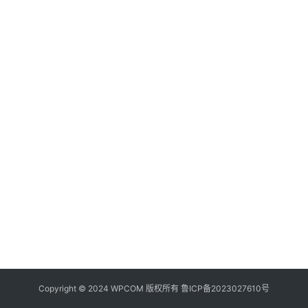
器
频
登录
注册
道
网
络
硬
件
登
录
地
址
导
航
Copyright © 2024 WPCOM 版权所有
鲁ICP备2023027610号