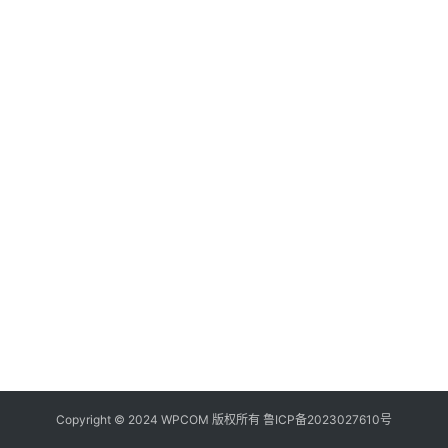
器
频
登录
注册
道
网
络
硬
件
登
录
地
址
导
航
Copyright © 2024 WPCOM 版权所有
鲁ICP备2023027610号