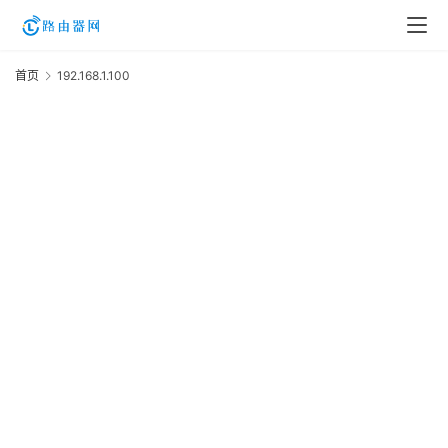
首页
192.168.1.100
1
登
录
入
口
路
由
资
讯
路
由