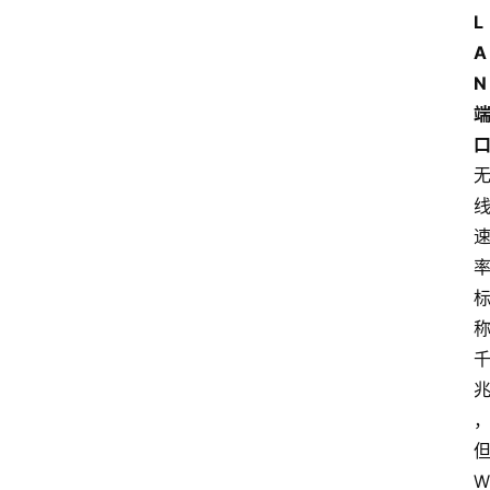
L
A
N
W