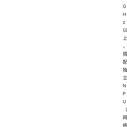
G
H
z
N
P
U