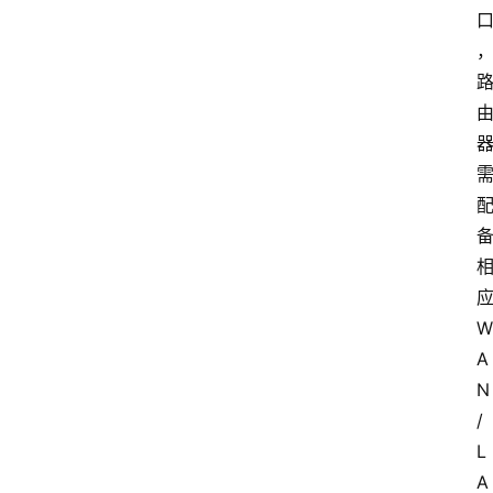
应
W
A
N
/
L
A