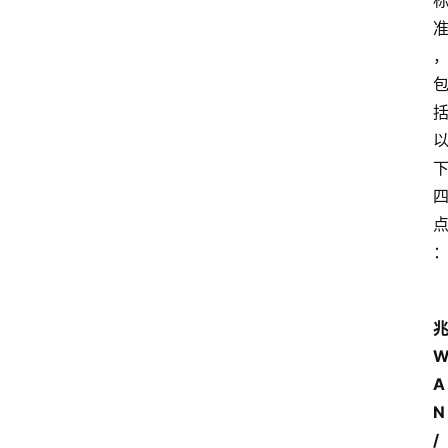
A
N
/