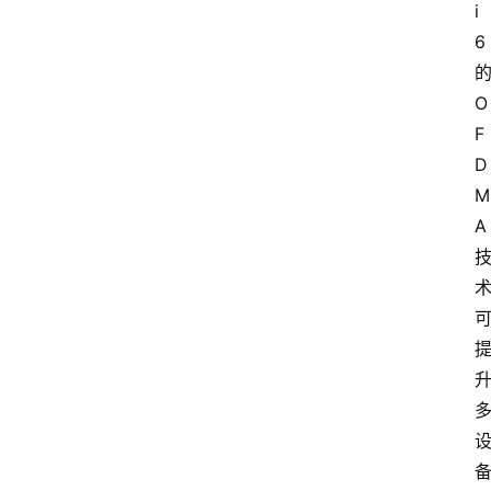
i 
6
O
F
D
M
A