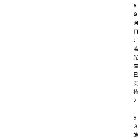
5
G
2
.
5
G