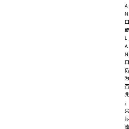
A
N
L
A
N