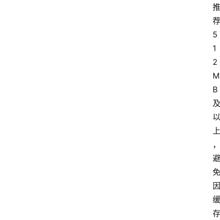
路
由
器
5
频
登录
注册
道
1
2
M
网
B
络
硬
件
登
录
地
址
导
航