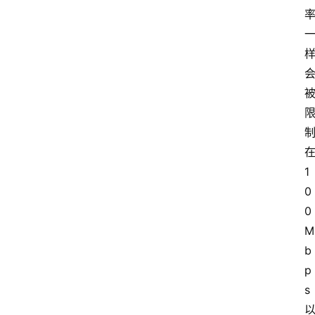
1
0
0
M
b
p
s