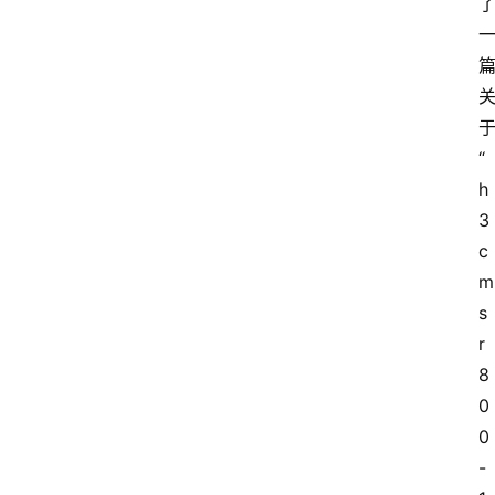
“
h
3
c
m
s
r
8
0
0
-