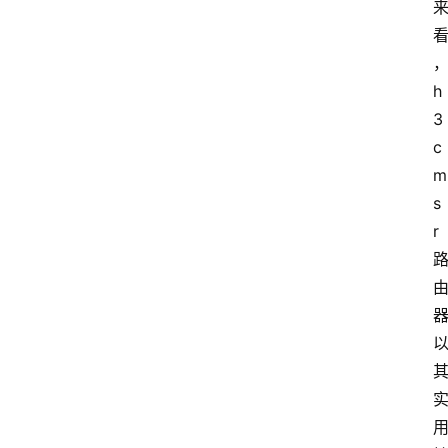
h
3
c
m
s
r