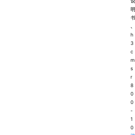
h
3
c 
m
s
r
8
0
0
-
1
0