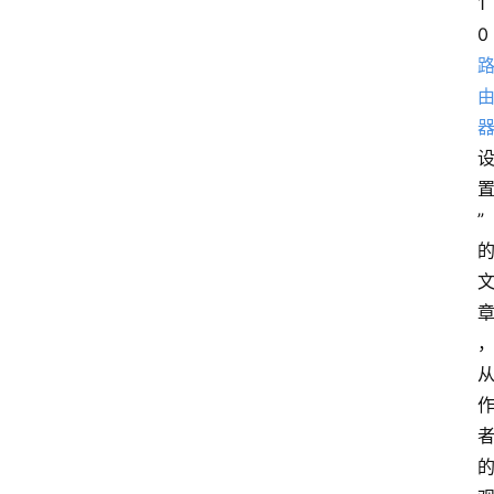
1
0
”