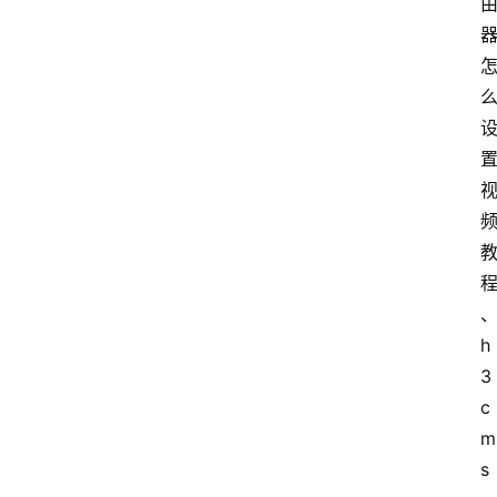
h
3
c 
m
s