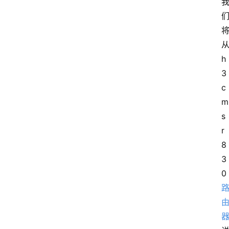
h
3
c
m
s
r
8
3
0