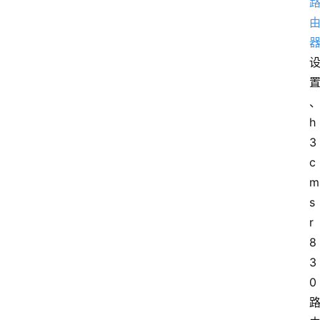
h
3
c 
m
s
r
8
3
0