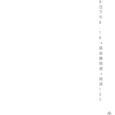
8
日
下
午
8
:
1
6
•
路
由
器
频
道
•
阅
读
1
2
2
小