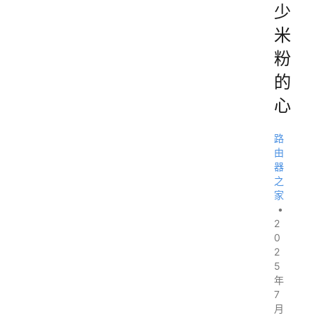
少
米
粉
的
心
路
由
器
之
家
•
2
0
2
5
年
7
月