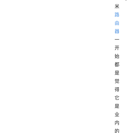
米
路
由
器
一
开
始
都
是
觉
得
它
是
业
内
的