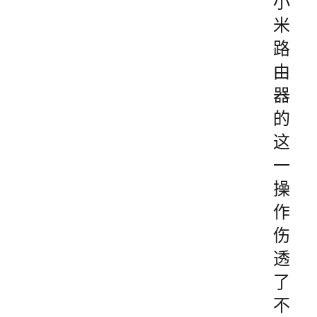
小
米
路
由
器
的
这
一
操
作
伤
透
了
不