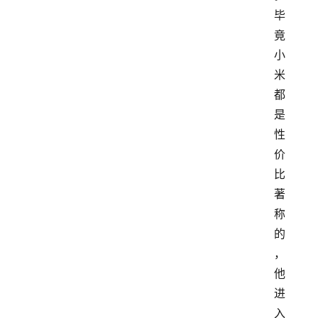
毕
竟
小
米
都
是
性
价
比
著
称
的
，
他
进
入