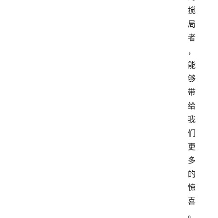
搅
局
者
，
能
够
带
给
我
们
更
多
的
惊
喜
。