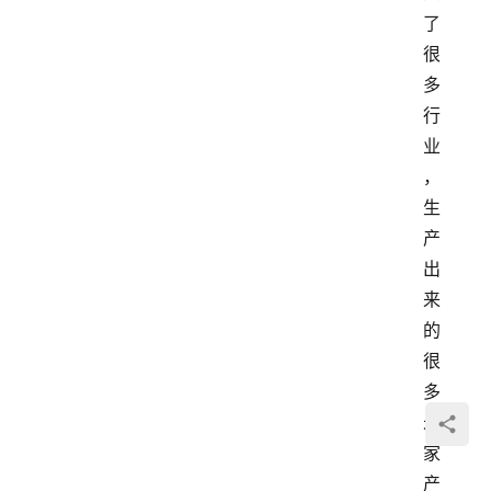
了
很
多
行
业
，
生
产
出
来
的
很
多
米
家
产