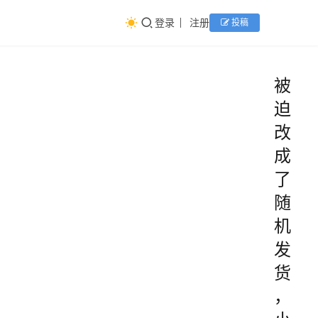
登录
注册
投稿
被
迫
改
成
了
随
机
发
货
，