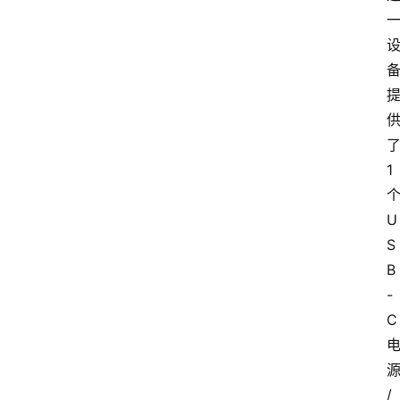
登
了
录
1 
入
口
个
U
S
路
B
由
-
资
C 
讯
源
/ 