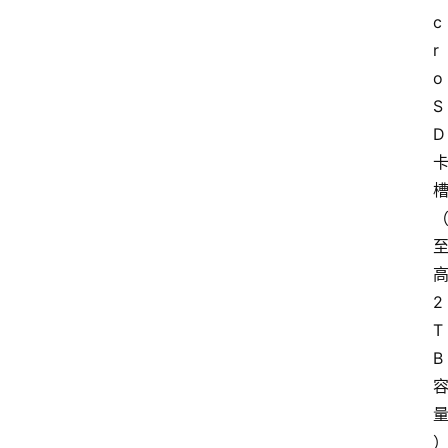
c
r
o
S
D 
高
2
T
B 