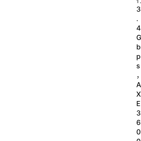
3
.
4
b
p
s
A
X
E
3
6
0