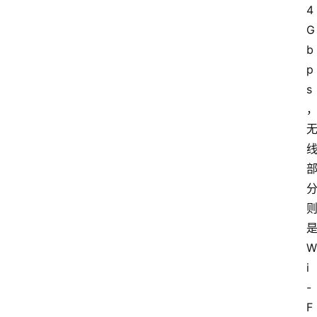
4 
G
b
p
s
是
W
i
-
F