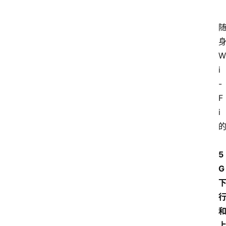
身
W
i
-
F
i 
5
G 