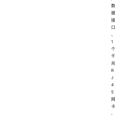
路
由
器
频
登录
注册
道
1 
网
络
硬
兆
件
R
登
J
录
4
地
5 
址
导
航