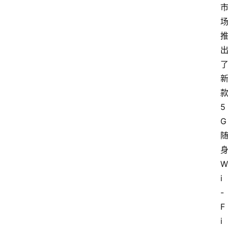
款
5
G 
身
W
i
-
F
i 