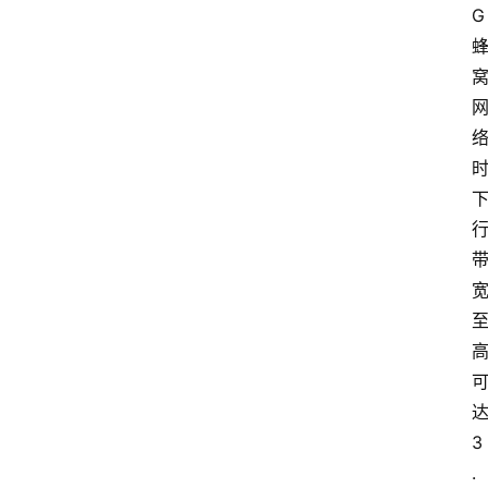
G 
达
3
.