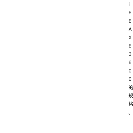
i 
6
E 
A
X
E
3
6
0
0 