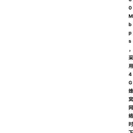
0
M
b
p
s
用
4
G 