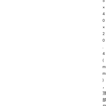
5
×
4
0
×
2
0
.
4 
(
m
m
)