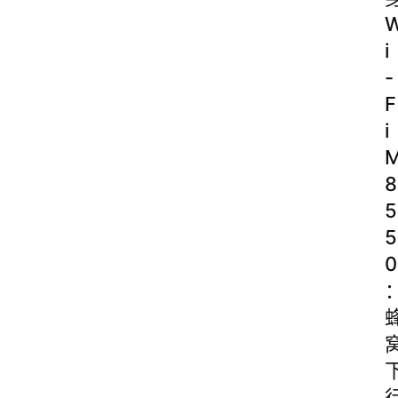
i
-
F
i
8
5
5
0