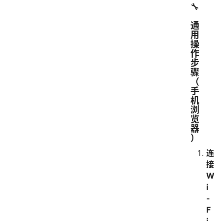
🔧
通
用
操
作
步
骤
（
手
机
浏
览
器
）
连
接
W
i
-
F