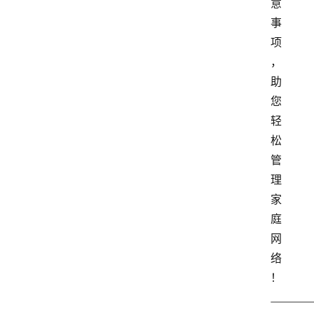
意
事
项
，
助
您
轻
松
管
理
家
庭
网
络
！