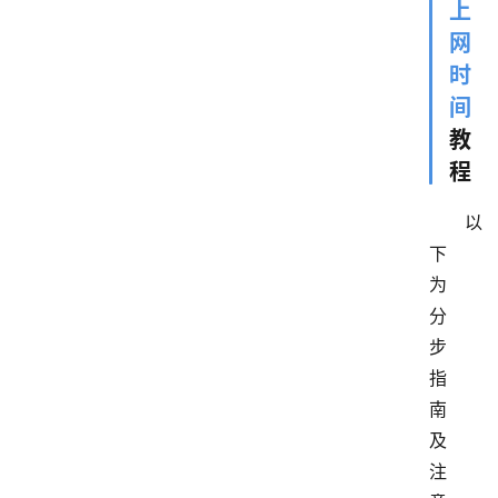
上
网
时
间
教
程
以
下
为
分
步
指
南
及
注