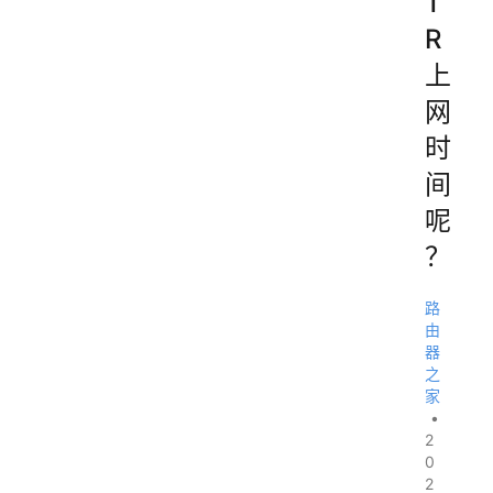
T
R
上
网
时
间
呢
？
路
由
器
之
家
•
2
0
2