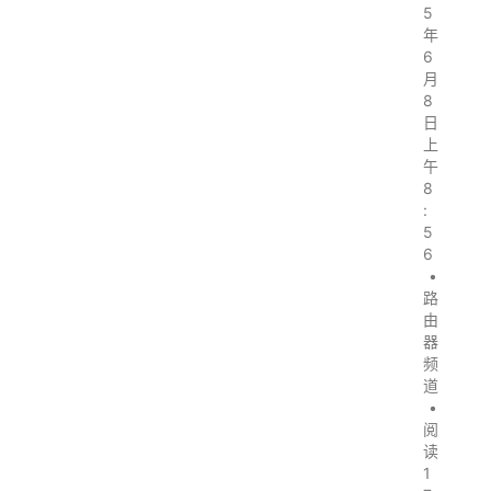
5
年
6
月
8
日
上
午
8
:
5
6
•
路
由
器
频
道
•
阅
读
1