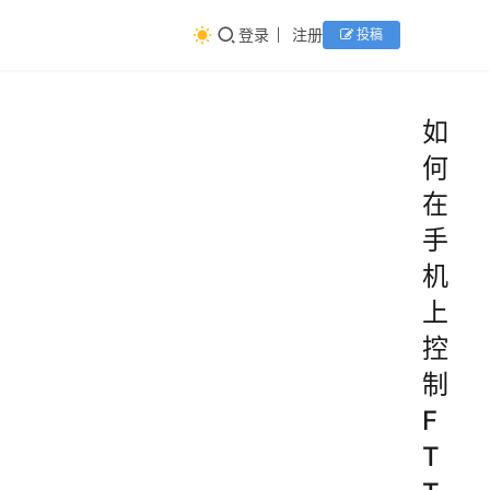
登录
注册
投稿
如
何
在
手
机
上
控
制
F
T