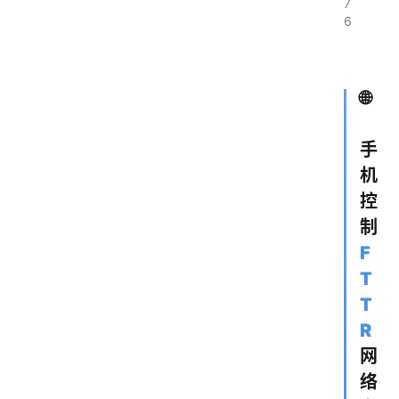
7
6
🌐
手
机
控
制
F
T
T
R
网
络