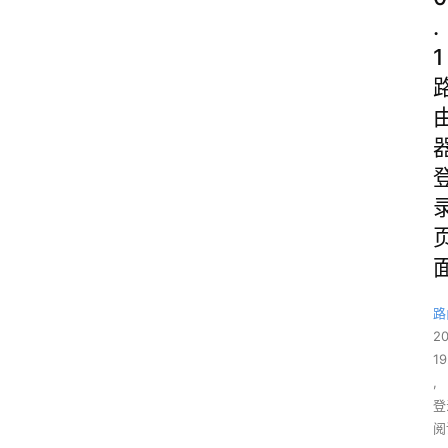
.
1
路
2
19
,
登
阅