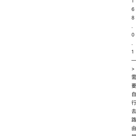
1
6
8
.
0
.
1
>