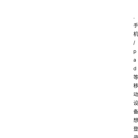
.
/
p
a
d