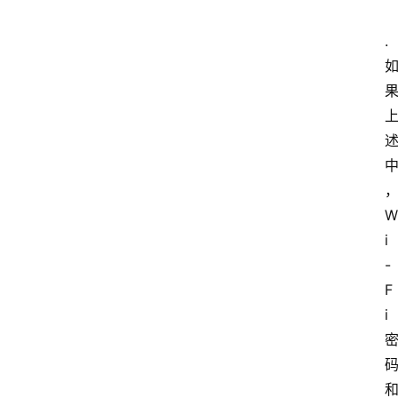
.
W
i
-
F
i