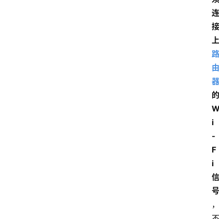
i
-
F
i