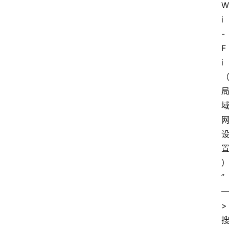
W
i
-
F
i
”
>