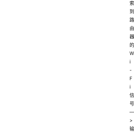
W
i
-
F
i
>