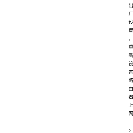
路
由
器
频
登录
注册
道
网
络
硬
件
登
录
地
址
导
航
>