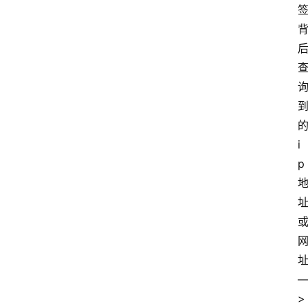
i
p
>