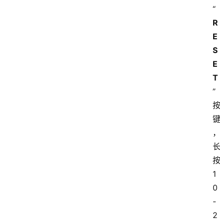
“
R
E
S
E
T
”
1
0
-
2